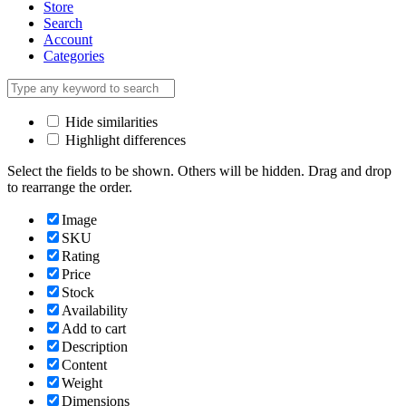
Store
Search
Account
Categories
Hide similarities
Highlight differences
Select the fields to be shown. Others will be hidden. Drag and drop
to rearrange the order.
Image
SKU
Rating
Price
Stock
Availability
Add to cart
Description
Content
Weight
Dimensions